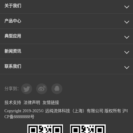
关于我们
产品中心
典型应用
新闻资讯
联系我们
分享到：
技术支持
|
法律声明
|
友情链接
|
Copyright 2019-2025© 远纯流体科技（上海）有限公司 版权所有 沪I
CP备88888888号