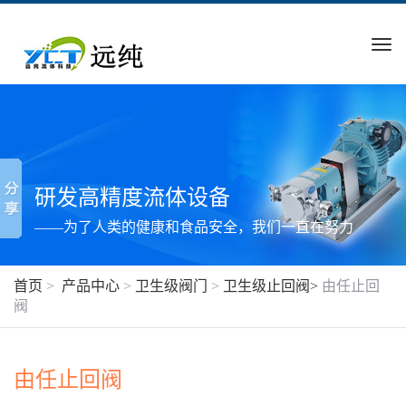
研发高精度流体设备
——为了人类的健康和食品安全，我们一直在努力
首页
>
产品中心
>
卫生级阀门
>
卫生级止回阀
>
由任止回
阀
由任止回阀