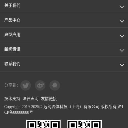
关于我们
产品中心
典型应用
新闻资讯
联系我们
分享到：
技术支持
|
法律声明
|
友情链接
|
Copyright 2019-2025© 远纯流体科技（上海）有限公司 版权所有 沪I
CP备88888888号